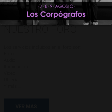
NUESTRO FORO
Los servicios incluidos en el foro son:
Foro
Audio
Iluminación
Video
Utilería
Y más ...
VER MÁS